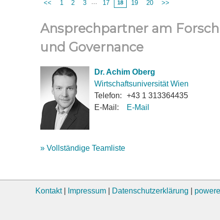
...
<<
1
2
3
17
19
20
>>
18
Ansprechpartner am Forsch
und Governance
Dr. Achim Oberg
Wirtschaftsuniversität Wien
Telefon:
+43 1 313364435
E-Mail:
E-Mail
» Vollständige Teamliste
Kontakt
|
Impressum
|
Datenschutzerklärung
|
powere