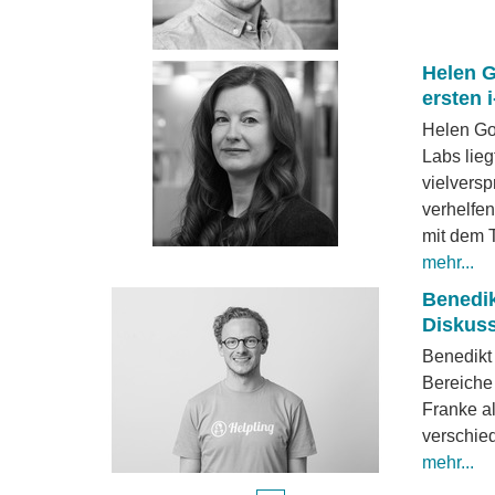
Helen 
ersten 
Helen Go
Labs lie
vielversp
verhelfe
mit dem 
mehr...
Benedik
Diskuss
Benedikt 
Bereiche
Franke al
verschied
mehr...