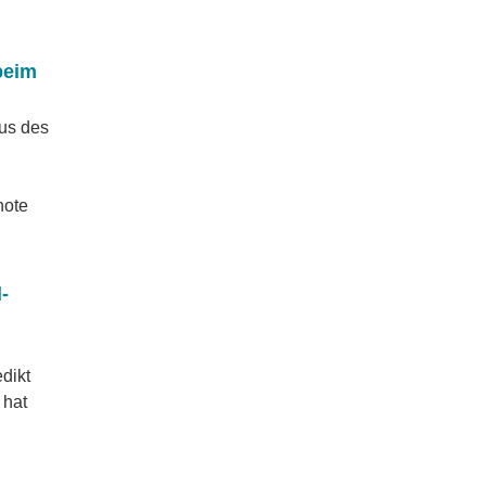
beim
kus des
note
-
dikt
 hat