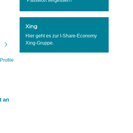
Passwort vergessen?
ZIMMER Working in Concep
Sharing Organisation, Vermittlungsplattfo
Xing
Teilen
Verkaufen
Vermieten
Vermietpla
Wien
Hier geht es zur I-Share-Economy
Webseite
Xing-Gruppe.
 Profile
t an