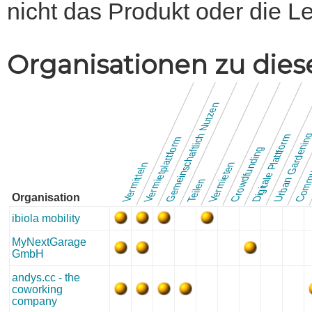
nicht das Produkt oder die L
Organisationen zu die
Gemeinschaftlich Nutzen
Commun
Urban Gardeni
Digitale Plattform
Vermietplattform
Crowdfunding
Vermieten
Vermitteln
Teilen
Organisation
ibiola mobility
MyNextGarage
GmbH
andys.cc - the
coworking
company