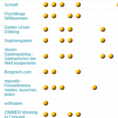
SchloR
Flüchtlinge
Willkommen
Garten Unser-
Döbling
Sophiengarten
Verein
Gartenpolylog -
GärtnerInnen der
Welt kooperieren
Borgmich.com
reposée -
Freizeitimmos
mieten, tauschen,
teilen
willhaben
ZIMMER Working
in Concept