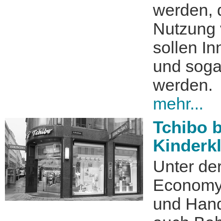
werden, 
Nutzung v
sollen I
und soga
werden.
mehr...
Tchibo b
Kinderk
Unter der
Economy“
und Hand