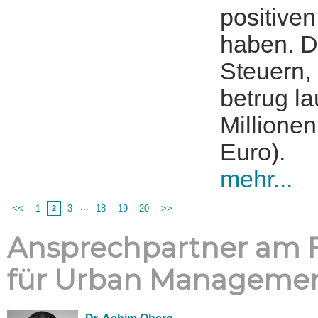
positive
haben. D
Steuern,
betrug la
Millionen
Euro).
mehr...
...
<<
1
3
18
19
20
>>
2
Ansprechpartner am F
für Urban Manageme