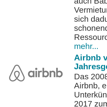
auch Bab
Vermietun
sich dad
schonen
Ressourc
mehr...
Airbnb v
Jahresg
Das 200
Airbnb, e
Unterkünf
2017 zum