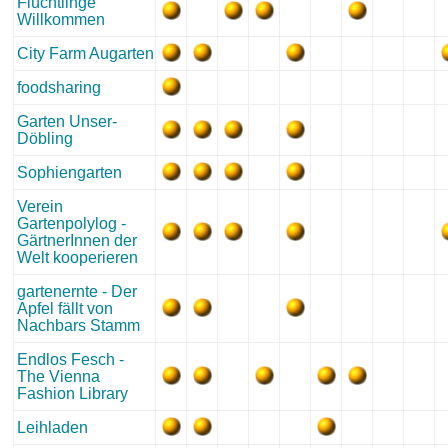
Flüchtlinge
Willkommen
City Farm Augarten
foodsharing
Garten Unser-
Döbling
Sophiengarten
Verein
Gartenpolylog -
GärtnerInnen der
Welt kooperieren
gartenernte - Der
Apfel fällt von
Nachbars Stamm
Endlos Fesch -
The Vienna
Fashion Library
Leihladen