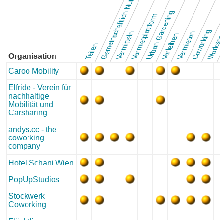
Gemeinschaftlich Nutzen
Urban Gardening
Vermietplattform
Works
Coworking
Vermieten
Vermitteln
Verleihen
Teilen
Organisation
Caroo Mobility
Elfride - Verein für
nachhaltige
Mobilität und
Carsharing
andys.cc - the
coworking
company
Hotel Schani Wien
PopUpStudios
Stockwerk
Coworking