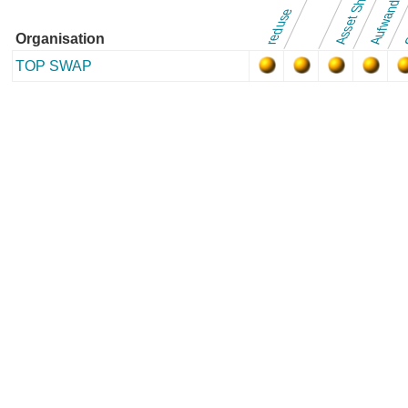
Asset Sharing
reduse
Organisation
TOP SWAP