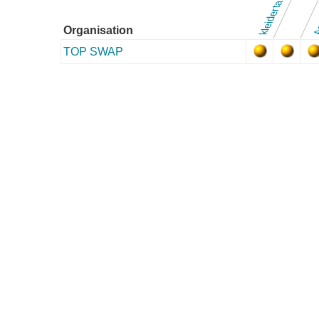
kleidertauschen
As
Organisation
TOP SWAP