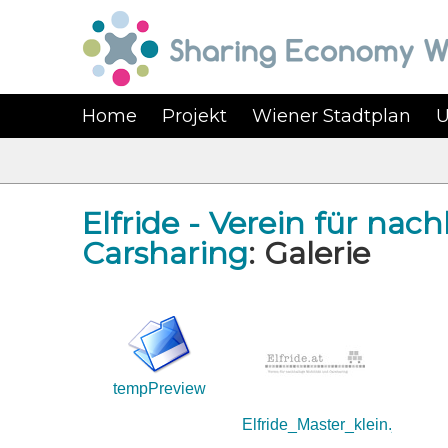
Home
Projekt
Wiener Stadtplan
U
Elfride - Verein für nac
Carsharing
: Galerie
tempPreview
Elfride_Master_klein.jpg